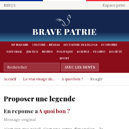
RSS
|
X
Espace prive
BRAVE PATRIE
BP MADAME
CULTURE - MÉDIAS
DICTATURE DES BLOGS
ECONOMIE
EDITORIAL
JUSTICE
MONDE
POLITIQUE
SCIENCE - TECHNO
SOCIÉTÉ
SPORT
Accueil
›
Le vrai visage de...
›
A quoi bon ?
›
Reagir
Proposer une legende
En reponse a
A quoi bon ?
Message original