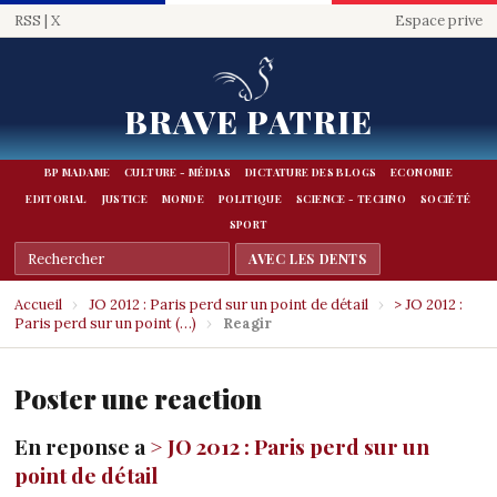
RSS
|
X
Espace prive
BRAVE PATRIE
BP MADAME
CULTURE - MÉDIAS
DICTATURE DES BLOGS
ECONOMIE
EDITORIAL
JUSTICE
MONDE
POLITIQUE
SCIENCE - TECHNO
SOCIÉTÉ
SPORT
Accueil
›
JO 2012 : Paris perd sur un point de détail
›
> JO 2012 :
Paris perd sur un point (…)
›
Reagir
Poster une reaction
En reponse a
> JO 2012 : Paris perd sur un
point de détail