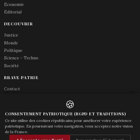
Economie
Editorial
DECOUVRIR
Justice
Monde
Politique
Science - Techno
Société
BRAVE PATRIE
Contact
Abonnements RSS
🍪
X (Twitter)
Acces gouvernement
CONSENTEMENT PATRIOTIQUE (RGPD ET TRADITIONS)
Ce site utilise des cookies républicains pour améliorer votre expérience
patriotique. En poursuivant votre navigation, vous acceptez notre vision
de la France.
© Brave Patrie + friends
—