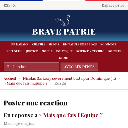
RSS
|
X
Espace prive
BRAVE PATRIE
BP MADAME
CULTURE - MÉDIAS
DICTATURE DES BLOGS
ECONOMIE
EDITORIAL
JUSTICE
MONDE
POLITIQUE
SCIENCE - TECHNO
SOCIÉTÉ
SPORT
Accueil
›
Nicolas Sarkozy sévèrement battu par Dominique (…)
›
> Mais que fais l’Equipe ?
›
Reagir
Poster une reaction
En reponse a
> Mais que fais l’Equipe ?
Message original