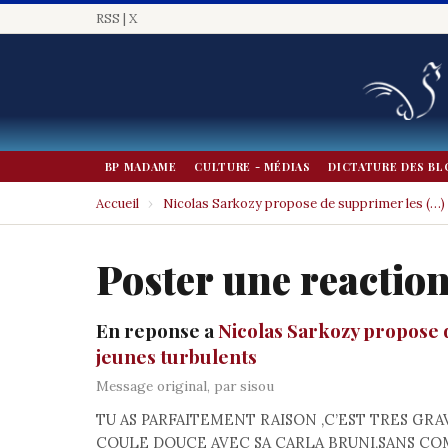
RSS
|
X
BP MADAME
CULTURE - MÉDIAS
DICTATURE DES BL
Accueil
›
Nicolas Sarkozy propose de supprimer les (…)
Poster une reactio
En reponse a
Nicolas Sarkozy propose 
jeunes turbulents
Message original, par sisou
TU AS PARFAITEMENT RAISON ,C’EST TRES GRA
COULE DOUCE AVEC SA CARLA BRUNI,SANS COM