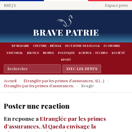
RSS
|
X
Espace prive
BRAVE PATRIE
BP MADAME
CULTURE - MÉDIAS
DICTATURE DES BLOGS
ECONOMIE
EDITORIAL
JUSTICE
MONDE
POLITIQUE
SCIENCE - TECHNO
SOCIÉTÉ
SPORT
Accueil
›
Etranglée par les primes d’assurances, Al (…)
›
Etranglée par les primes d’assurances,
›
Reagir
Poster une reaction
En reponse a
Etranglée par les primes
d’assurances, Al Qaeda envisage la