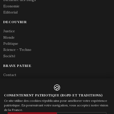
Economie
Editorial
DECOUVRIR
Justice
Monde
Politique
Science - Techno
Société
BRAVE PATRIE
Contact
Abonnements RSS
🍪
X (Twitter)
Acces gouvernement
CONSENTEMENT PATRIOTIQUE (RGPD ET TRADITIONS)
Ce site utilise des cookies républicains pour améliorer votre expérience
patriotique. En poursuivant votre navigation, vous acceptez notre vision
de la France.
© Brave Patrie + friends
—