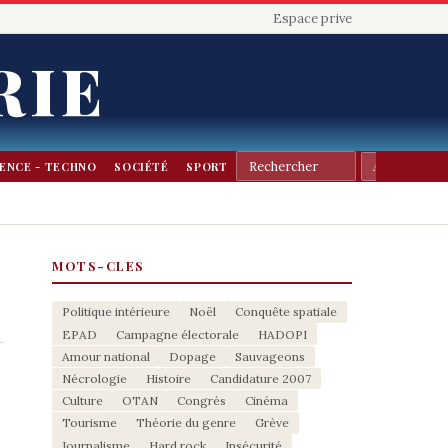
Espace prive
RIE
IENCE - TECHNO
SOCIÉTÉ
SPORT
MOTS-CLES
Politique intérieure
Noël
Conquête spatiale
EPAD
Campagne électorale
HADOPI
Amour national
Dopage
Sauvageons
Nécrologie
Histoire
Candidature 2007
Culture
OTAN
Congrès
Cinéma
Tourisme
Théorie du genre
Grève
Journalisme
Hard rock
Insécurité