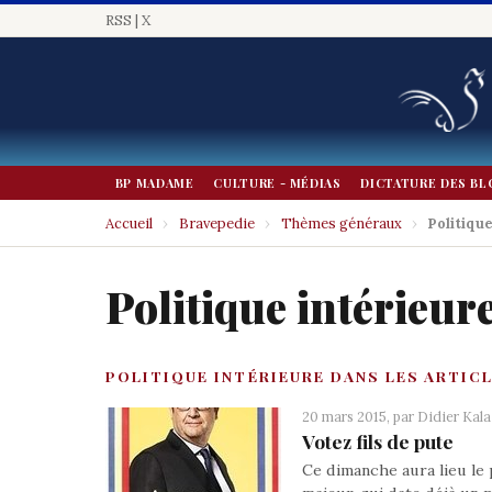
RSS
|
X
BP MADAME
CULTURE - MÉDIAS
DICTATURE DES BL
Accueil
›
Bravepedie
›
Thèmes généraux
›
Politiqu
Politique intérieur
POLITIQUE INTÉRIEURE DANS LES ARTIC
20 mars 2015, par
Didier Kala
Votez fils de pute
Ce dimanche aura lieu le 