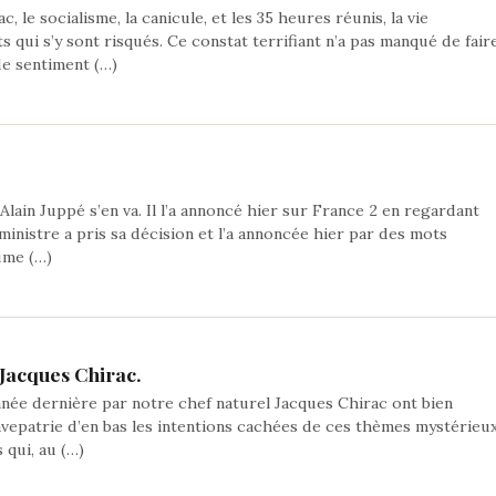
, le socialisme, la canicule, et les 35 heures réunis, la vie
ui s’y sont risqués. Ce constat terrifiant n’a pas manqué de fair
de sentiment (…)
Alain Juppé s’en va. Il l’a annoncé hier sur France 2 en regardant
ministre a pris sa décision et l’a annoncée hier par des mots
sume (…)
 Jacques Chirac.
nnée dernière par notre chef naturel Jacques Chirac ont bien
ravepatrie d’en bas les intentions cachées de ces thèmes mystérieu
 qui, au (…)