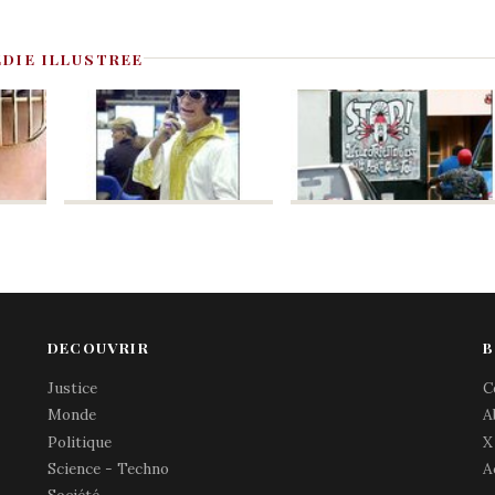
EDIE ILLUSTREE
DECOUVRIR
B
Justice
C
Monde
A
Politique
X
Science - Techno
A