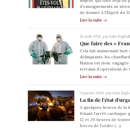
majeur, qui date déjà un 
d’enseignements au niveau
de donner à l’Esprit du 11
Lire la suite →
18 août 2010, par
John Bigbal
Que faire des « Fran
Cela fait maintenant huit
délinquants, les chauffard
Nation est donc engagée d
terrains d’opérations de 
Lire la suite →
3 janvier 2006, par
John Bigba
La fin de l’état d’urg
A quelques heures de la l
frisant l’arrêt cardiaque 
12 et 20 heures de toutes
forces de l’ordre (…)