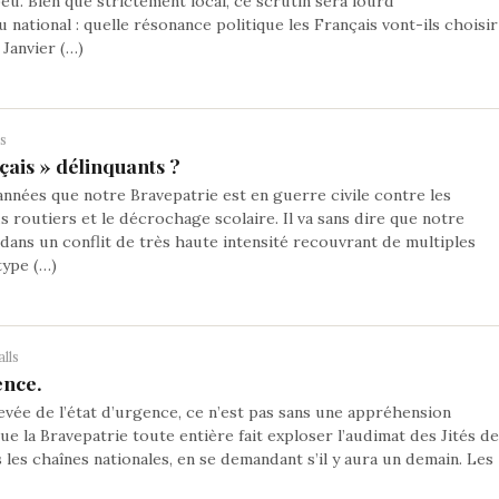
peu. Bien que strictement local, ce scrutin sera lourd
 national : quelle résonance politique les Français vont-ils choisir
 Janvier (…)
ls
çais » délinquants ?
 années que notre Bravepatrie est en guerre civile contre les
s routiers et le décrochage scolaire. Il va sans dire que notre
ans un conflit de très haute intensité recouvrant de multiples
type (…)
lls
ence.
evée de l’état d’urgence, ce n’est pas sans une appréhension
que la Bravepatrie toute entière fait exploser l’audimat des Jités d
 les chaînes nationales, en se demandant s’il y aura un demain. Les