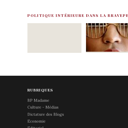
POLITIQUE INTÉRIEURE DANS LA BRAVEP
RUBRIQUES
BP Madame
Culture - Médias
Dictature des Blogs
Economie