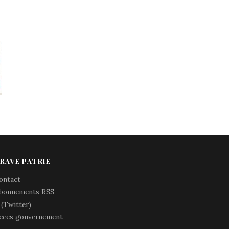
RAVE PATRIE
ontact
bonnements RSS
 (Twitter)
cces gouvernement