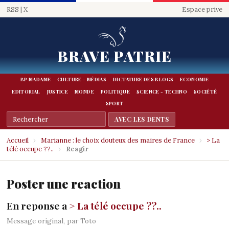
RSS
|
X
Espace prive
BRAVE PATRIE
BP MADAME
CULTURE - MÉDIAS
DICTATURE DES BLOGS
ECONOMIE
EDITORIAL
JUSTICE
MONDE
POLITIQUE
SCIENCE - TECHNO
SOCIÉTÉ
SPORT
Accueil
›
Marianne : le choix douteux des maires de France
›
> La
télé occupe ??..
›
Reagir
Poster une reaction
En reponse a
> La télé occupe ??..
Message original, par Toto