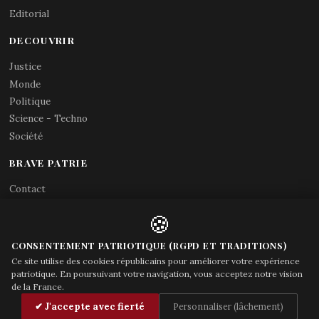
Editorial
DECOUVRIR
Justice
Monde
Politique
Science - Techno
Société
BRAVE PATRIE
Contact
Abonnements RSS
🍪
X (Twitter)
Acces gouvernement
CONSENTEMENT PATRIOTIQUE (RGPD ET TRADITIONS)
Ce site utilise des cookies républicains pour améliorer votre expérience
patriotique. En poursuivant votre navigation, vous acceptez notre vision
de la France.
© Brave Patrie + friends
—
✔ J'accepte avec fierté
Personnaliser (lâchement)