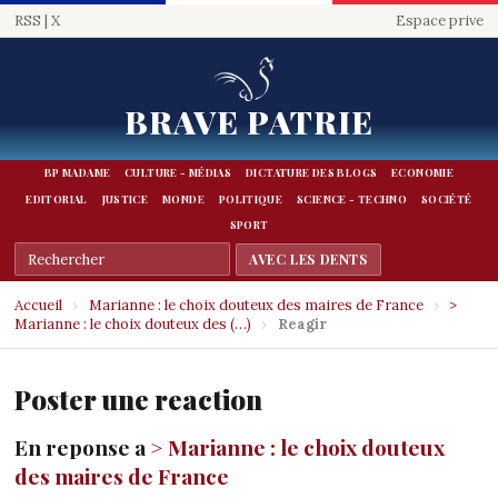
RSS
|
X
Espace prive
BRAVE PATRIE
BP MADAME
CULTURE - MÉDIAS
DICTATURE DES BLOGS
ECONOMIE
EDITORIAL
JUSTICE
MONDE
POLITIQUE
SCIENCE - TECHNO
SOCIÉTÉ
SPORT
Accueil
›
Marianne : le choix douteux des maires de France
›
>
Marianne : le choix douteux des (…)
›
Reagir
Poster une reaction
En reponse a
> Marianne : le choix douteux
des maires de France