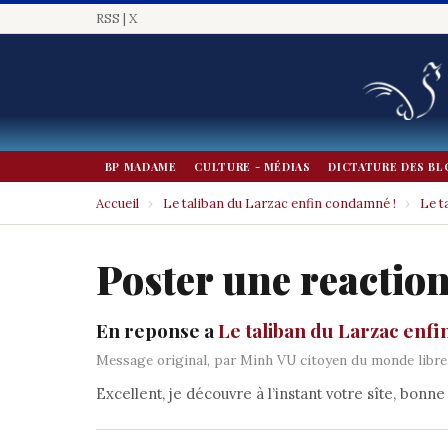
RSS
|
X
BP MADAME
CULTURE - MÉDIAS
DICTATURE DES BL
Accueil
›
Le taliban du Larzac enfin condamné !
›
Le t
Poster une reactio
En reponse a
Le taliban du Larzac enf
Message original, par Minh VU citoyen du monde libre, 
Excellent, je découvre à l’instant votre sîte, bonne