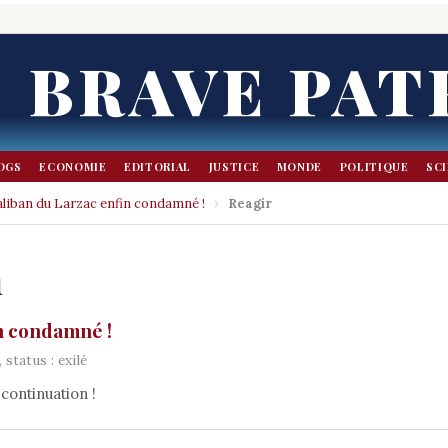
BRAVE PAT
OGS
ECONOMIE
EDITORIAL
JUSTICE
MONDE
POLITIQUE
SC
aliban du Larzac enfin condamné !
›
Reagir
n
in condamné !
status : exilé
 continuation !