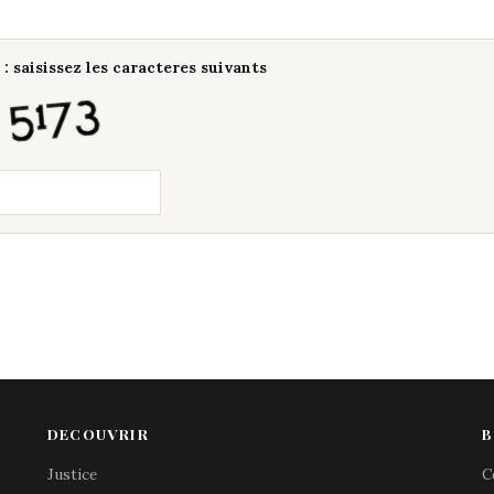
: saisissez les caracteres suivants
DECOUVRIR
B
Justice
C