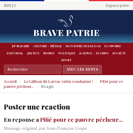
RSS
|
X
Espace prive
BRAVE PATRIE
BP MADAME
CULTURE - MÉDIAS
DICTATURE DES BLOGS
ECONOMIE
EDITORIAL
JUSTICE
MONDE
POLITIQUE
SCIENCE - TECHNO
SOCIÉTÉ
SPORT
Accueil
›
Le taliban du Larzac enfin condamné !
›
Pitié pour ce
pauvre pécheur...
›
Reagir
Poster une reaction
En reponse a
Pitié pour ce pauvre pécheur...
Message original, par Jean-François Coupé