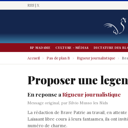
RSS
|
X
BP MADAME
CULTURE - MÉDIAS
DICTATURE DES BL
Accueil
›
Pas de plan B
›
Rigueur journalistique
›
Re
Proposer une lege
En reponse a
Rigueur journalistique
Message original, par Silvio Musso les Nids
La rédaction de Brave Patrie au travail, en atten
Laissant libre cours à leurs fantasmes, ils ont in
numéro de charme.