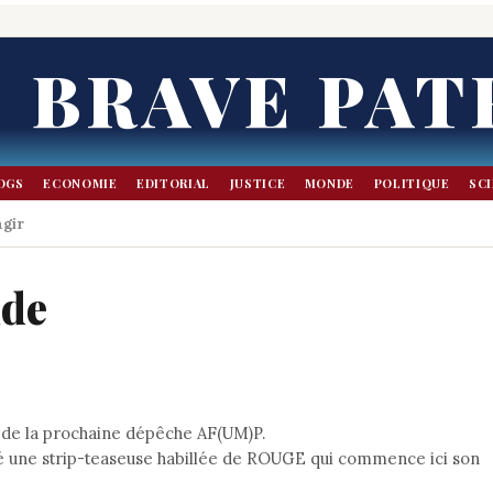
BRAVE PAT
OGS
ECONOMIE
EDITORIAL
JUSTICE
MONDE
POLITIQUE
SC
agir
nde
te de la prochaine dépêche AF(UM)P.
vité une strip-teaseuse habillée de ROUGE qui commence ici son