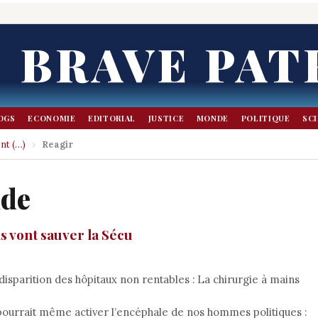
BRAVE PAT
OGS
ECONOMIE
EDITORIAL
JUSTICE
MONDE
POLITIQUE
SC
nt (…)
›
Reagir
nde
s vont sauver la Sécu
 disparition des hôpitaux non rentables : La chirurgie à mains
 pourrait même activer l’encéphale de nos hommes politiques :