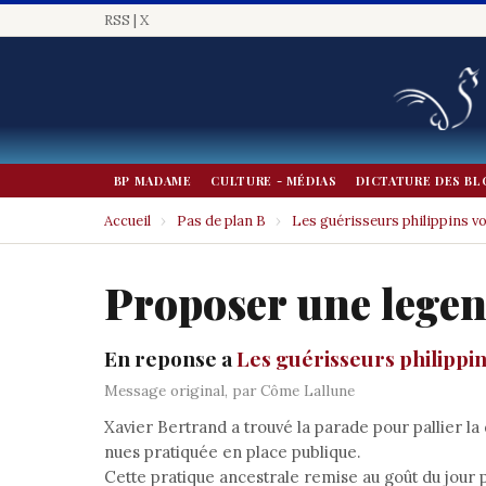
RSS
|
X
BP MADAME
CULTURE - MÉDIAS
DICTATURE DES BL
Accueil
›
Pas de plan B
›
Les guérisseurs philippins vo
Proposer une lege
En reponse a
Les guérisseurs philippin
Message original, par Côme Lallune
Xavier Bertrand a trouvé la parade pour pallier la
nues pratiquée en place publique.
Cette pratique ancestrale remise au goût du jour