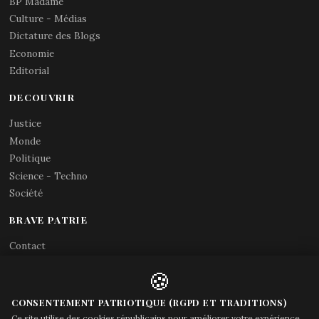
BP Madame
Culture - Médias
Dictature des Blogs
Economie
Editorial
DECOUVRIR
Justice
Monde
Politique
Science - Techno
Société
BRAVE PATRIE
Contact
Abonnements RSS
🍪
X (Twitter)
Acces gouvernement
CONSENTEMENT PATRIOTIQUE (RGPD ET TRADITIONS)
Ce site utilise des cookies républicains pour améliorer votre expérience