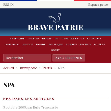
RSS
|
X
Espace prive
BRAVE PATRIE
BP MADAME
CULTURE - MÉDIAS
DICTATURE DES BLOGS
ECONOMIE
EDITORIAL
JUSTICE
MONDE
POLITIQUE
SCIENCE - TECHNO
SOCIÉTÉ
SPORT
Accueil
›
Bravepedie
›
Partis
›
NPA
NPA
NPA DANS LES ARTICLES
3 octobre 2009, par
Bulle Tropcassée