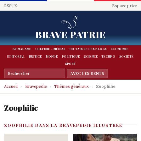
RSS
|
X
Espace prive
BRAVE PATRIE
BP MADAME
CULTURE - MÉDIAS
DICTATURE DES BLOGS
ECONOMIE
EDITORIAL
JUSTICE
MONDE
POLITIQUE
SCIENCE - TECHNO
SOCIÉTÉ
SPORT
Accueil
›
Bravepedie
›
Thèmes généraux
›
Zoophilie
Zoophilie
ZOOPHILIE DANS LA BRAVEPEDIE ILLUSTREE