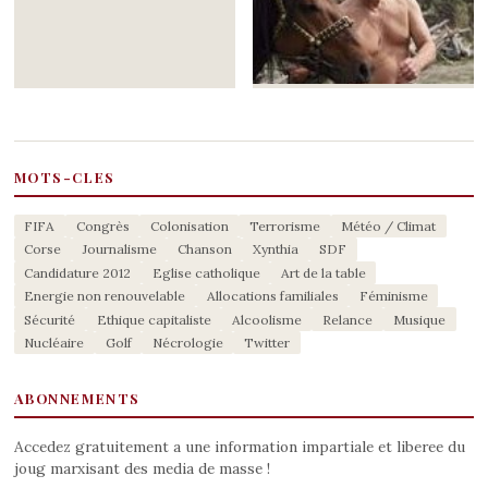
MOTS-CLES
FIFA
Congrès
Colonisation
Terrorisme
Météo / Climat
Corse
Journalisme
Chanson
Xynthia
SDF
Candidature 2012
Eglise catholique
Art de la table
Energie non renouvelable
Allocations familiales
Féminisme
Sécurité
Ethique capitaliste
Alcoolisme
Relance
Musique
Nucléaire
Golf
Nécrologie
Twitter
ABONNEMENTS
Accedez gratuitement a une information impartiale et liberee du
joug marxisant des media de masse !