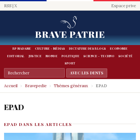
RSS
|
X
Espace prive
BRAVE PATRIE
BP MADAME
CULTURE - MÉDIAS
DICTATURE DES BLOGS
ECONOMIE
EDITORIAL
JUSTICE
MONDE
POLITIQUE
SCIENCE - TECHNO
SOCIÉTÉ
SPORT
Accueil
›
Bravepedie
›
Thèmes généraux
›
EPAD
EPAD
EPAD DANS LES ARTICLES