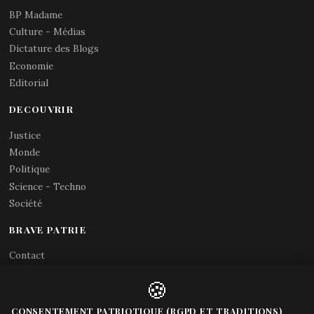
BP Madame
Culture - Médias
Dictature des Blogs
Economie
Editorial
DECOUVRIR
Justice
Monde
Politique
Science - Techno
Société
BRAVE PATRIE
Contact
Abonnements RSS
🍪
X (Twitter)
Acces gouvernement
CONSENTEMENT PATRIOTIQUE (RGPD ET TRADITIONS)