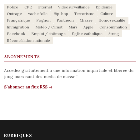
Police
CPE
Internet
Vidéosurveillance
Epidémie
Outrage
vache folle
Hip-hop
Terrorisme
Culture
Françafrique
Pognon
Panthéon
Chasse
Homosexualité
Immigration
Météo / Climat
Mars
Apple
Consommation
Facebook
Emploi / chômage
Eglise catholique
String
Réconciliation nationale
ABONNEMENTS
Accedez gratuitement a une information impartiale et liberee du
joug marxisant des media de masse !
S'abonner au flux RSS →
RUBRIQUES