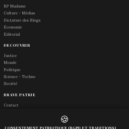
BP Madame
Culture - Médias
Dictature des Blogs
Economie
Editorial
DECOUVRIR
Justice
Monde
Politique
Science - Techno
Société
BRAVE PATRIE
Contact
Abonnements RSS
🍪
X (Twitter)
Acces gouvernement
CONSENTEMENT PATRIOTIQUE (RGPD ET TRADITIONS)