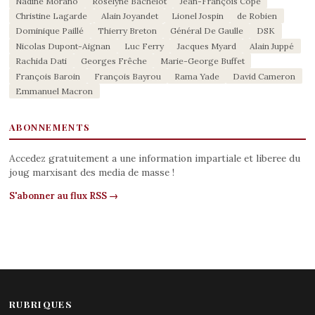
Nadine Morano
Roselyne Bachelot
Jean-François Copé
Christine Lagarde
Alain Joyandet
Lionel Jospin
de Robien
Dominique Paillé
Thierry Breton
Général De Gaulle
DSK
Nicolas Dupont-Aignan
Luc Ferry
Jacques Myard
Alain Juppé
Rachida Dati
Georges Frêche
Marie-George Buffet
François Baroin
François Bayrou
Rama Yade
David Cameron
Emmanuel Macron
ABONNEMENTS
Accedez gratuitement a une information impartiale et liberee du
joug marxisant des media de masse !
S'abonner au flux RSS →
RUBRIQUES