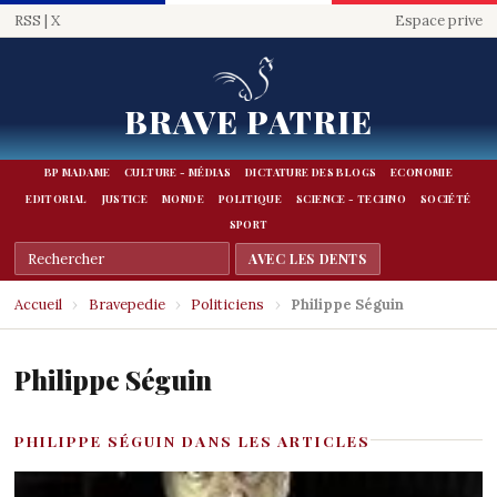
RSS
|
X
Espace prive
BRAVE PATRIE
BP MADAME
CULTURE - MÉDIAS
DICTATURE DES BLOGS
ECONOMIE
EDITORIAL
JUSTICE
MONDE
POLITIQUE
SCIENCE - TECHNO
SOCIÉTÉ
SPORT
Accueil
›
Bravepedie
›
Politiciens
›
Philippe Séguin
Philippe Séguin
PHILIPPE SÉGUIN DANS LES ARTICLES