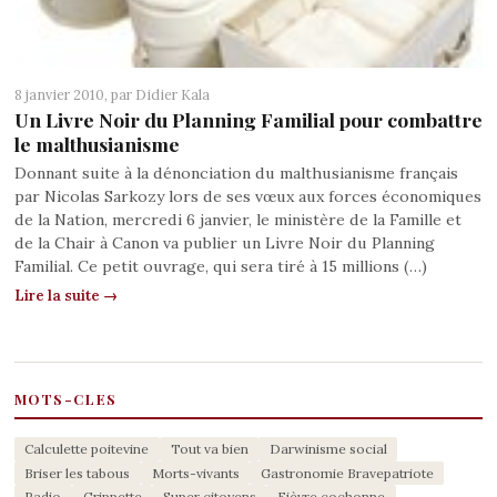
8 janvier 2010, par
Didier Kala
Un Livre Noir du Planning Familial pour combattre
le malthusianisme
Donnant suite à la dénonciation du malthusianisme français
par Nicolas Sarkozy lors de ses vœux aux forces économiques
de la Nation, mercredi 6 janvier, le ministère de la Famille et
de la Chair à Canon va publier un Livre Noir du Planning
Familial. Ce petit ouvrage, qui sera tiré à 15 millions (…)
Lire la suite →
MOTS-CLES
Calculette poitevine
Tout va bien
Darwinisme social
Briser les tabous
Morts-vivants
Gastronomie Bravepatriote
Radio
Grippette
Super citoyens
Fièvre cochonne