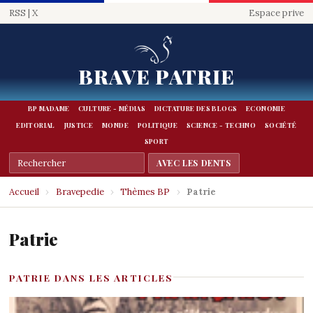
RSS
|
X
Espace prive
BRAVE PATRIE
BP MADAME
CULTURE - MÉDIAS
DICTATURE DES BLOGS
ECONOMIE
EDITORIAL
JUSTICE
MONDE
POLITIQUE
SCIENCE - TECHNO
SOCIÉTÉ
SPORT
Accueil
›
Bravepedie
›
Thèmes BP
›
Patrie
Patrie
PATRIE DANS LES ARTICLES