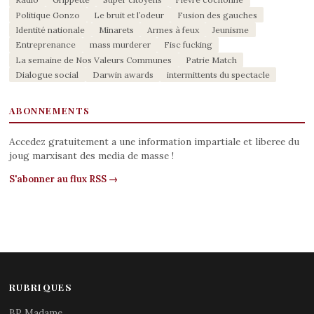
Politique Gonzo
Le bruit et l’odeur
Fusion des gauches
Identité nationale
Minarets
Armes à feux
Jeunisme
Entreprenance
mass murderer
Fisc fucking
La semaine de Nos Valeurs Communes
Patrie Match
Dialogue social
Darwin awards
intermittents du spectacle
ABONNEMENTS
Accedez gratuitement a une information impartiale et liberee du
joug marxisant des media de masse !
S'abonner au flux RSS →
RUBRIQUES
BP Madame