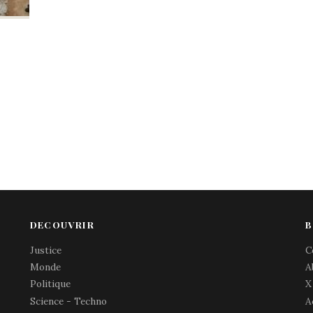
DECOUVRIR
B
Justice
C
Monde
A
Politique
X
Science - Techno
A