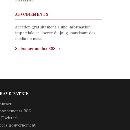
ABONNEMENTS
Accedez gratuitement a une information
impartiale et liberee du joug marxisant des
media de masse !
S'abonner au flux RSS →
RAVE PATRIE
ontact
bonnements RSS
 (Twitter)
cces gouvernement