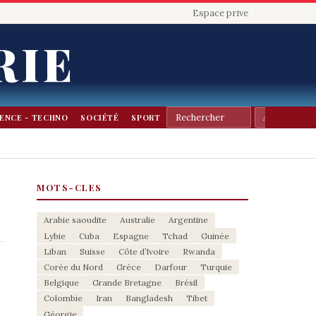
Espace prive
RIE
IENCE - TECHNO
SOCIÉTÉ
SPORT
MOTS-CLES
Arabie saoudite
Australie
Argentine
Lybie
Cuba
Espagne
Tchad
Guinée
Liban
Suisse
Côte d’Ivoire
Rwanda
Corée du Nord
Grèce
Darfour
Turquie
Belgique
Grande Bretagne
Brésil
Colombie
Iran
Bangladesh
Tibet
Géorgie