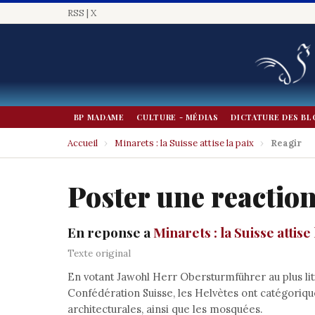
RSS
|
X
BP MADAME
CULTURE - MÉDIAS
DICTATURE DES BL
Accueil
›
Minarets : la Suisse attise la paix
›
Reagir
Poster une reactio
En reponse a
Minarets : la Suisse attise 
Texte original
En votant Jawohl Herr Obersturmführer au plus lit
Confédération Suisse, les Helvètes ont catégoriq
architecturales, ainsi que les mosquées.