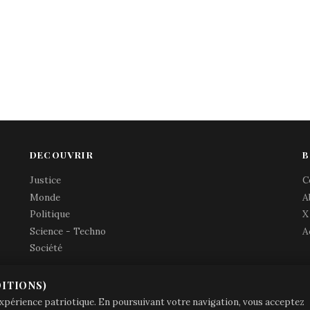
DECOUVRIR
B
Justice
C
Monde
A
Politique
X
Science - Techno
A
Société
ITIONS)
© Brave Patrie + friends
—
 expérience patriotique. En poursuivant votre navigation, vous acceptez