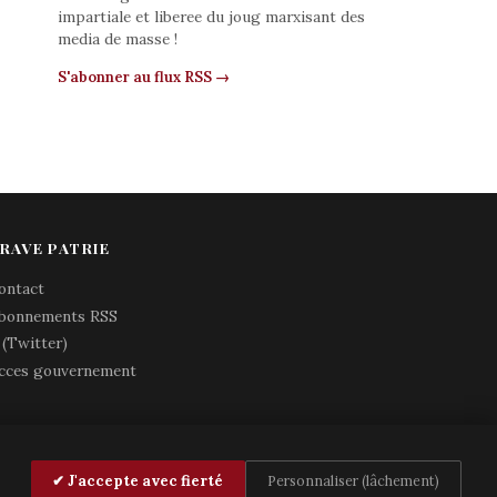
impartiale et liberee du joug marxisant des
media de masse !
S'abonner au flux RSS →
RAVE PATRIE
ontact
bonnements RSS
 (Twitter)
cces gouvernement
✔ J'accepte avec fierté
Personnaliser (lâchement)