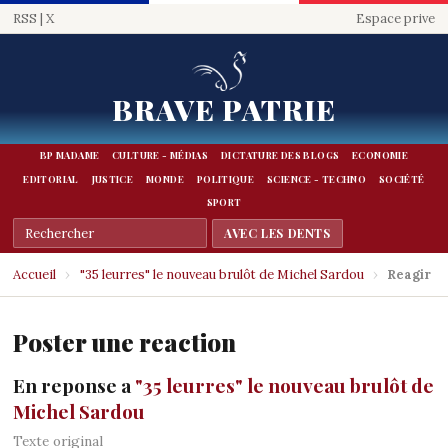
RSS
|
X
Espace prive
BRAVE PATRIE
BP MADAME
CULTURE - MÉDIAS
DICTATURE DES BLOGS
ECONOMIE
EDITORIAL
JUSTICE
MONDE
POLITIQUE
SCIENCE - TECHNO
SOCIÉTÉ
SPORT
Accueil
›
"35 leurres" le nouveau brulôt de Michel Sardou
›
Reagir
Poster une reaction
En reponse a
"35 leurres" le nouveau brulôt de
Michel Sardou
Texte original