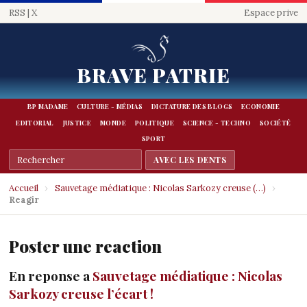
RSS
|
X
Espace prive
BRAVE PATRIE
BP MADAME
CULTURE - MÉDIAS
DICTATURE DES BLOGS
ECONOMIE
EDITORIAL
JUSTICE
MONDE
POLITIQUE
SCIENCE - TECHNO
SOCIÉTÉ
SPORT
Accueil
›
Sauvetage médiatique : Nicolas Sarkozy creuse (…)
›
Reagir
Poster une reaction
En reponse a
Sauvetage médiatique : Nicolas
Sarkozy creuse l’écart !