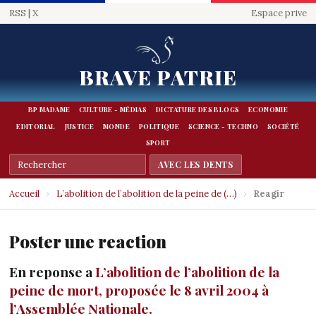
RSS
|
X
Espace prive
BRAVE PATRIE
BP MADAME
CULTURE - MÉDIAS
DICTATURE DES BLOGS
ECONOMIE
EDITORIAL
JUSTICE
MONDE
POLITIQUE
SCIENCE - TECHNO
SOCIÉTÉ
SPORT
Accueil
›
L’abolition de l’abolition de la peine de (…)
›
Reagir
Poster une reaction
En reponse a
L’abolition de l’abolition de la
peine de mort, proposée le 8 avril 2004 à
l’Assemblée Nationale.