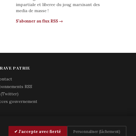
impartiale et liberee du joug marxisant des
media de masse !
S'abonner au flux RSS →
RAVE PATRIE
ontact
bonnements RSS
 (Twitter)
cces gouvernement
✔ J'accepte avec fierté
Personnaliser (lâchement)