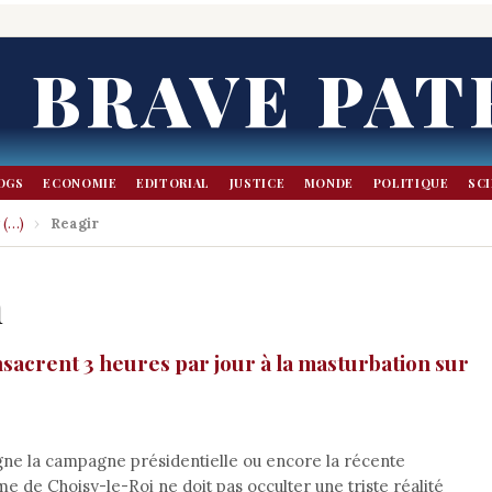
BRAVE PAT
OGS
ECONOMIE
EDITORIAL
JUSTICE
MONDE
POLITIQUE
SC
 (…)
›
Reagir
n
nsacrent 3 heures par jour à la masturbation sur
gne la campagne présidentielle ou encore la récente
e de Choisy-le-Roi ne doit pas occulter une triste réalité