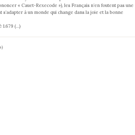
oncer « Cauet-Rexecode »), les Français n’en foutent pas une
 s’adapter à un monde qui change dans la joie et la bonne
é 1.679 (…)
s)