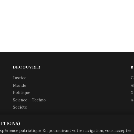
DECOUVRIR
B
Justice
C
Monde
A
Politique
X
Science - Techno
A
Société
ITIONS)
© Brave Patrie + friends
—
 expérience patriotique. En poursuivant votre navigation, vous acceptez