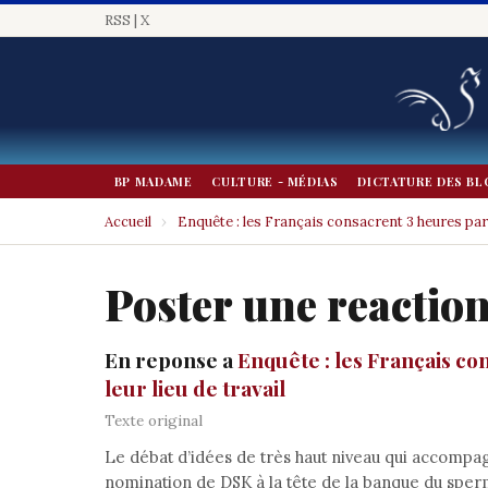
RSS
|
X
BP MADAME
CULTURE - MÉDIAS
DICTATURE DES BL
Accueil
›
Enquête : les Français consacrent 3 heures par
Poster une reactio
En reponse a
Enquête : les Français co
leur lieu de travail
Texte original
Le débat d’idées de très haut niveau qui accompa
nomination de DSK à la tête de la banque du sperm