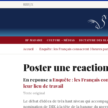
RSS
|
X
BP MADAME
CULTURE - MÉDIAS
DICTATURE DES BL
Accueil
›
Enquête : les Français consacrent 3 heures par
Poster une reactio
En reponse a
Enquête : les Français co
leur lieu de travail
Texte original
Le débat d’idées de très haut niveau qui accompa
nomination de DSK à la tête de la banque du sperm