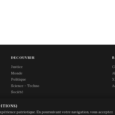
DECOUVRIR
B
Justice
C
Monde
A
Politique
X
Science - Techno
A
Société
ITIONS)
© Brave Patrie + friends
—
 expérience patriotique. En poursuivant votre navigation, vous acceptez