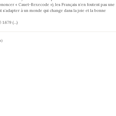
oncer « Cauet-Rexecode »), les Français n’en foutent pas une
 s’adapter à un monde qui change dans la joie et la bonne
é 1.679 (…)
s)