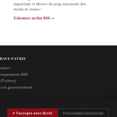
impartiale et liberee du joug marxisant des
media de masse !
S'abonner au flux RSS →
RAVE PATRIE
ontact
bonnements RSS
 (Twitter)
cces gouvernement
✔ J'accepte avec fierté
Personnaliser (lâchement)