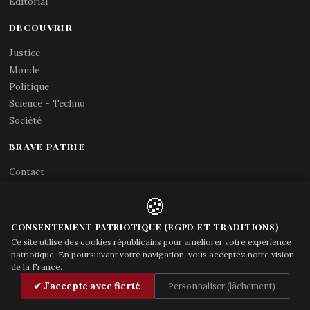
Editorial
DECOUVRIR
Justice
Monde
Politique
Science - Techno
Société
BRAVE PATRIE
Contact
Abonnements RSS
🍪
X (Twitter)
Acces gouvernement
CONSENTEMENT PATRIOTIQUE (RGPD ET TRADITIONS)
Ce site utilise des cookies républicains pour améliorer votre expérience
patriotique. En poursuivant votre navigation, vous acceptez notre vision
de la France.
© Brave Patrie + friends
—
✔ J'accepte avec fierté
Personnaliser (lâchement)