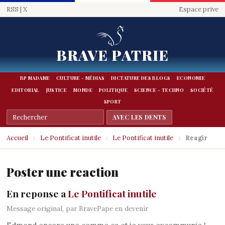
RSS
|
X
Espace prive
BRAVE PATRIE
BP MADAME
CULTURE - MÉDIAS
DICTATURE DES BLOGS
ECONOMIE
EDITORIAL
JUSTICE
MONDE
POLITIQUE
SCIENCE - TECHNO
SOCIÉTÉ
SPORT
Accueil
›
Le Pontificat inutile
›
Le Pontificat inutile
›
Reagir
Poster une reaction
En reponse a
Le Pontificat inutile
Message original, par BravePape en devenir