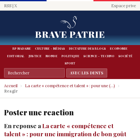
RSS
|
X
Espace prive
BRAVE PATRIE
BP MADAME
CULTURE - MÉDIAS
DICTATURE DES BLOGS
ECONOMIE
EDITORIAL
JUSTICE
MONDE
POLITIQUE
SCIENCE - TECHNO
SOCIÉTÉ
SPORT
Accueil
›
La carte « compétence et talent » : pour une (…)
›
Reagir
Poster une reaction
En reponse a
La carte « compétence et
talent » : pour une immigration de bon goût