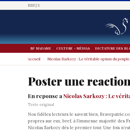
RSS
|
X
BP MADAME
CULTURE - MÉDIAS
DICTATURE DES BL
Accueil
›
Nicolas Sarkozy : Le véritable opium du peuple
Poster une reactio
En reponse a
Nicolas Sarkozy : Le véri
Texte original
Nos fidèles lecteurs le savent bien, Bravepatrie.c
propres sur eux, bref, à l’immense majorité des Fr
Nicolas Sarkozy dès le premier tour. Une fois n’es