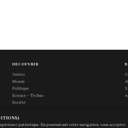
DECOUVRIR
B
Justice
C
Monde
A
Politique
X
Science - Techno
A
Société
ITIONS)
© Brave Patrie + friends
—
 expérience patriotique. En poursuivant votre navigation, vous acceptez