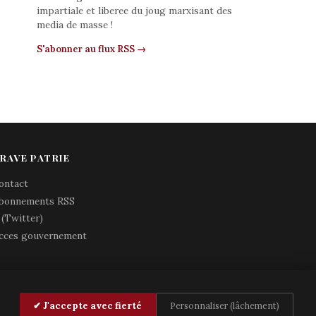
impartiale et liberee du joug marxisant des
media de masse !
S'abonner au flux RSS →
RAVE PATRIE
ontact
bonnements RSS
 (Twitter)
cces gouvernement
✔ J'accepte avec fierté
Personnaliser (lâchement)