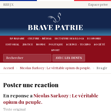
RSS
|
X
Espace prive
BRAVE PATRIE
BP MADAME
CULTURE - MÉDIAS
DICTATURE DES BLOGS
ECONOMIE
EDITORIAL
JUSTICE
MONDE
POLITIQUE
SCIENCE - TECHNO
SOCIÉTÉ
SPORT
Accueil
›
Nicolas Sarkozy : Le véritable opium du peuple.
›
Reagir
Poster une reaction
En reponse a
Nicolas Sarkozy : Le véritable
opium du peuple.
Texte original