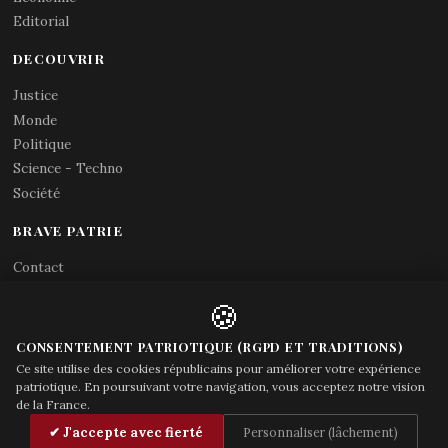
Editorial
DECOUVRIR
Justice
Monde
Politique
Science - Techno
Société
BRAVE PATRIE
Contact
Abonnements RSS
🍪
X (Twitter)
Acces gouvernement
CONSENTEMENT PATRIOTIQUE (RGPD ET TRADITIONS)
Ce site utilise des cookies républicains pour améliorer votre expérience
patriotique. En poursuivant votre navigation, vous acceptez notre vision
de la France.
© Brave Patrie + friends
—
✔ J'accepte avec fierté
Personnaliser (lâchement)