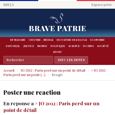
RSS
|
X
Espace prive
BRAVE PATRIE
BP MADAME
CULTURE - MÉDIAS
DICTATURE DES BLOGS
ECONOMIE
EDITORIAL
JUSTICE
MONDE
POLITIQUE
SCIENCE - TECHNO
SOCIÉTÉ
SPORT
Accueil
›
JO 2012 : Paris perd sur un point de détail
›
> JO 2012 :
Paris perd sur un point (…)
›
Reagir
Poster une reaction
En reponse a
> JO 2012 : Paris perd sur un
point de détail