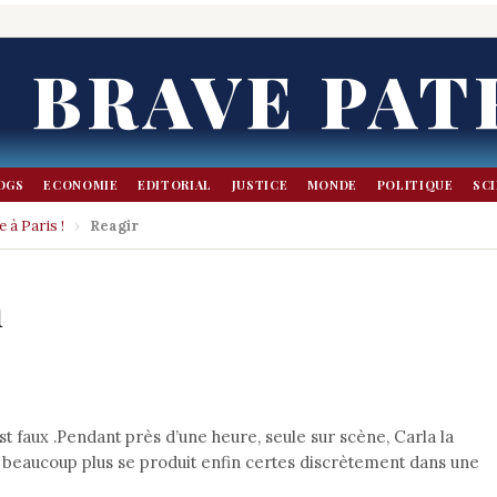
BRAVE PAT
OGS
ECONOMIE
EDITORIAL
JUSTICE
MONDE
POLITIQUE
SC
e à Paris !
›
Reagir
n
t faux .Pendant près d’une heure, seule sur scène, Carla la
eaucoup plus se produit enfin certes discrètement dans une