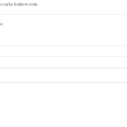
ww.carla-b.sitew.com
s)