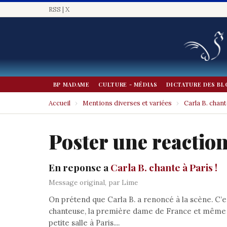
RSS
|
X
BP MADAME
CULTURE - MÉDIAS
DICTATURE DES BL
Accueil
›
Mentions diverses et variées
›
Carla B. chant
Poster une reactio
En reponse a
Carla B. chante à Paris !
Message original, par Lime
On prétend que Carla B. a renoncé à la scène. C’es
chanteuse, la première dame de France et même b
petite salle à Paris....