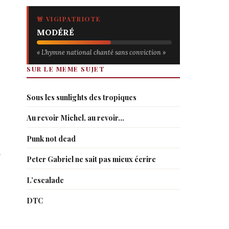
🚨 VIGIPATRIOTE
MODÉRÉ
« L’hymne national chanté sans conviction »
SUR LE MEME SUJET
Sous les sunlights des tropiques
Au revoir Michel, au revoir…
Punk not dead
n
Peter Gabriel ne sait pas mieux écrire
L’escalade
DTC