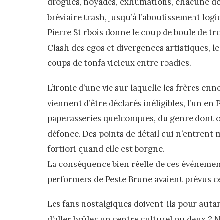
drogues, noyades, exhumations, chacune de 
bréviaire trash, jusqu’à l’aboutissement logi
Pierre Stirbois donne le coup de boule de tro
Clash des egos et divergences artistiques, le 
coups de tonfa vicieux entre roadies.
L’ironie d’une vie sur laquelle les frères enn
viennent d’être déclarés inéligibles, l’un 
paperasseries quelconques, du genre dont on
défonce. Des points de détail qui n’entrent 
fortiori quand elle est borgne.
La conséquence bien réelle de ces événement
performers de Peste Brune avaient prévus c
Les fans nostalgiques doivent-ils pour autan
d’aller brûler un centre culturel ou deux ? 