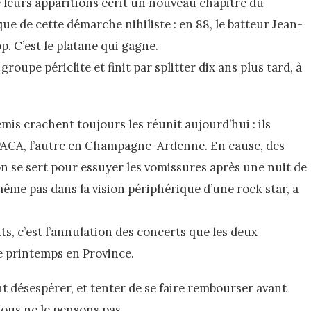
leurs apparitions écrit un nouveau chapitre du
que de cette démarche nihiliste : en 88, le batteur Jean-
p. C’est le platane qui gagne.
groupe périclite et finit par splitter dix ans plus tard, à
emis crachent toujours les réunit aujourd’hui : ils
en PACA, l’autre en Champagne-Ardenne. En cause, des
 se sert pour essuyer les vomissures après une nuit de
même pas dans la vision périphérique d’une rock star, a
s, c’est l’annulation des concerts que les deux
e printemps en Province.
t désespérer, et tenter de se faire rembourser avant
Nous ne le pensons pas.