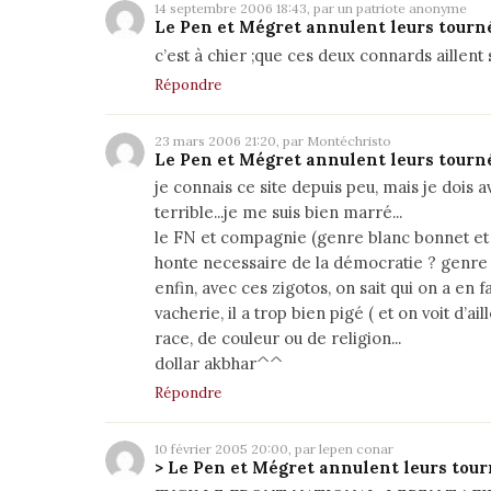
14 septembre 2006 18:43, par un patriote anonyme
Le Pen et Mégret annulent leurs tourn
c’est à chier ;que ces deux connards aillent s
Répondre
23 mars 2006 21:20, par Montéchristo
Le Pen et Mégret annulent leurs tourn
je connais ce site depuis peu, mais je dois
terrible...je me suis bien marré...
le FN et compagnie (genre blanc bonnet et b
honte necessaire de la démocratie ? genre on
enfin, avec ces zigotos, on sait qui on a en fa
vacherie, il a trop bien pigé ( et on voit d’a
race, de couleur ou de religion...
dollar akbhar^^
Répondre
10 février 2005 20:00, par lepen conar
> Le Pen et Mégret annulent leurs tou