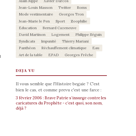
Alain Juppé
Xavier Darcos
Jean-Louis Masson
Twitter
Roms
Mode vestimentaire
Georges Tron
Jean-Marie le Pen
Sport
Zoophilie
Education
Bernard Cazeneuve
David Martinon
Logement
Philippe Séguin
Syndicats
Impunité
Thierry Mariani
Panthéon
Réchauffement climatique
Eau
Art de la table
EPAD
Georges Frêche
n
DEJA VU
Il vous semble que l'Histoire begaie ? C'est
bien le cas, et comme prevu c'est une farce :
3 février 2006 : Brave Patrie s’insurge contre les
caricatures du Prophète - c’est quoi, son nom,
déjà ?