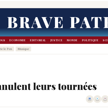
BRAVE PAT
OGS
ECONOMIE
EDITORIAL
JUSTICE
MONDE
POLITIQUE
SC
ie le Pen
Musique
nnulent leurs tournées