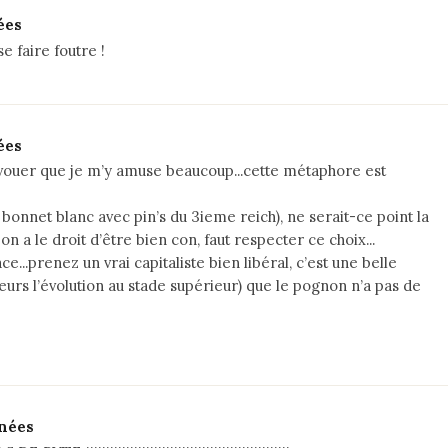
ées
e faire foutre !
ées
 avouer que je m’y amuse beaucoup...cette métaphore est
onnet blanc avec pin’s du 3ieme reich), ne serait-ce point la
 a le droit d’être bien con, faut respecter ce choix...
ce...prenez un vrai capitaliste bien libéral, c’est une belle
illeurs l’évolution au stade supérieur) que le pognon n’a pas de
rnées