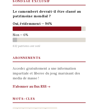
SONDAGE EXCLUSIF
Le camembert devrait-il être classé au
patrimoine mondial ?
Oui, évidemment — 94%
Non — 6%
832 patriotes ont voté
ABONNEMENTS
Accedez gratuitement a une information
impartiale et liberee du joug marxisant des
media de masse !
S'abonner au flux RSS →
MOTS-CLES