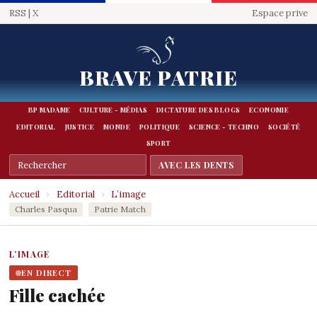
RSS
|
X
Espace prive
BRAVE PATRIE
BP MADAME
CULTURE - MÉDIAS
DICTATURE DES BLOGS
ECONOMIE
EDITORIAL
JUSTICE
MONDE
POLITIQUE
SCIENCE - TECHNO
SOCIÉTÉ
SPORT
Accueil
›
Editorial
›
L’image
Charles Pasqua
Patrie Match
L’IMAGE
EN DIRECT
Fille cachée