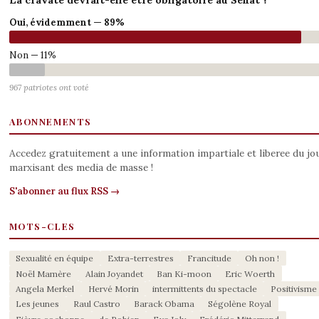
La cravate devrait-elle être obligatoire au Sénat ?
Oui, évidemment — 89%
Non — 11%
967 patriotes ont voté
ABONNEMENTS
Accedez gratuitement a une information impartiale et liberee du jo
marxisant des media de masse !
S'abonner au flux RSS →
MOTS-CLES
Sexualité en équipe
Extra-terrestres
Francitude
Oh non !
Noël Mamère
Alain Joyandet
Ban Ki-moon
Eric Woerth
Angela Merkel
Hervé Morin
intermittents du spectacle
Positivisme
Les jeunes
Raul Castro
Barack Obama
Ségolène Royal