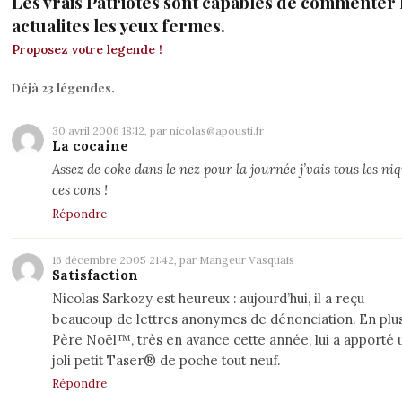
Les vrais Patriotes sont capables de commenter 
actualites les yeux fermes.
Proposez votre legende !
Déjà 23 légendes.
30 avril 2006 18:12, par nicolas@apousti.fr
La cocaine
Assez de coke dans le nez pour la journée j’vais tous les ni
ces cons !
Répondre
16 décembre 2005 21:42, par Mangeur Vasquais
Satisfaction
Nicolas
Sarkozy
est heureux : aujourd’hui, il a reçu
beaucoup de lettres anonymes de dénonciation. En plus
Père Noël™, très en avance cette année, lui a apporté 
joli petit Taser® de poche tout neuf.
Répondre