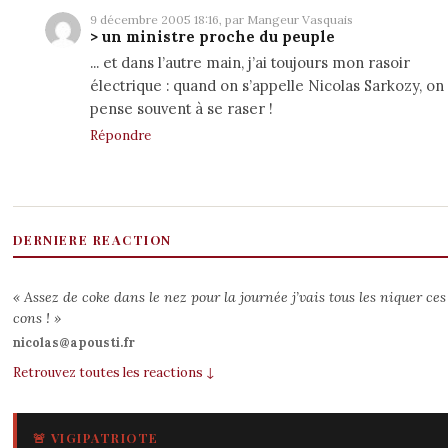
9 décembre 2005 18:16, par Mangeur Vasquais
> un ministre proche du peuple
... et dans l’autre main, j’ai toujours mon rasoir
électrique : quand on s’appelle Nicolas
Sarkozy
, on
pense souvent à se raser !
Répondre
DERNIERE REACTION
« Assez de coke dans le nez pour la journée j’vais tous les niquer ces
cons ! »
nicolas@apousti.fr
Retrouvez toutes les reactions ↓
🚨 VIGIPATRIOTE