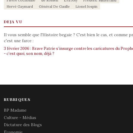
Fièvre cochonne
de Robien
Eva Joly
Frédéric Mitterrand
Hervé Gaymard
Général De Gaulle
Lionel Jospin
DEJA VU
Il vous semble que l'Histoire begaie ? C'est bien le cas, et comme p
c'est une farce :
3 février 2006 : Brave Patrie s’insurge contre les caricatures du Proph
- c’est quoi, son nom, déjà ?
RUBRIQUES
BP Madame
Culture - Médias
Dictature des Blogs
Economie