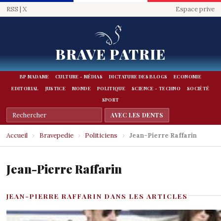
RSS
|
X
Espace prive
BRAVE PATRIE
BP MADAME
CULTURE - MÉDIAS
DICTATURE DES BLOGS
ECONOMIE
EDITORIAL
JUSTICE
MONDE
POLITIQUE
SCIENCE - TECHNO
SOCIÉTÉ
SPORT
Accueil
›
Bravepedie
›
Politiciens
›
Jean-Pierre Raffarin
Jean-Pierre Raffarin
JEAN-PIERRE RAFFARIN DANS LES ARTICLES