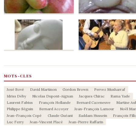
MOTS-CLES
José Bové
David Martinon
Gordon Brown
Pervez Musharraf
Idriss Déby
Nicolas Dupont-Aignan
Jacques Chirac
Rama Yade
Laurent Fabius
François Hollande
Bernard Cazeneuve
Martine Au
Philippe Séguin
Bernard Accoyer
Jean-François Lamour
Noël Ma
Jean-François Copé
Claude Guéant
Saddam Hussein
François Fill
Luc Ferry
Jean-Vincent Placé
Jean-Pierre Raffarin