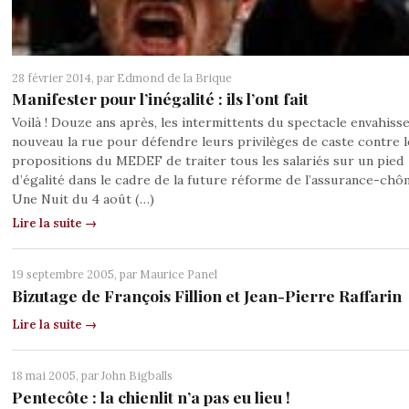
28 février 2014, par
Edmond de la Brique
Manifester pour l’inégalité : ils l’ont fait
Voilà ! Douze ans après, les intermittents du spectacle envahisse
nouveau la rue pour défendre leurs privilèges de caste contre l
propositions du MEDEF de traiter tous les salariés sur un pied
d’égalité dans le cadre de la future réforme de l’assurance-chô
Une Nuit du 4 août (…)
Lire la suite →
19 septembre 2005, par
Maurice Panel
Bizutage de François Fillion et Jean-Pierre Raffarin
Lire la suite →
18 mai 2005, par
John Bigballs
Pentecôte : la chienlit n’a pas eu lieu !