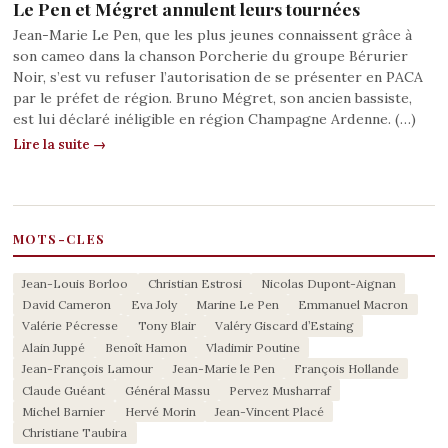
Le Pen et Mégret annulent leurs tournées
Jean-Marie Le Pen, que les plus jeunes connaissent grâce à
son cameo dans la chanson Porcherie du groupe Bérurier
Noir, s’est vu refuser l’autorisation de se présenter en PACA
par le préfet de région. Bruno Mégret, son ancien bassiste,
est lui déclaré inéligible en région Champagne Ardenne. (…)
Lire la suite →
MOTS-CLES
Jean-Louis Borloo
Christian Estrosi
Nicolas Dupont-Aignan
David Cameron
Eva Joly
Marine Le Pen
Emmanuel Macron
Valérie Pécresse
Tony Blair
Valéry Giscard d’Estaing
Alain Juppé
Benoît Hamon
Vladimir Poutine
Jean-François Lamour
Jean-Marie le Pen
François Hollande
Claude Guéant
Général Massu
Pervez Musharraf
Michel Barnier
Hervé Morin
Jean-Vincent Placé
Christiane Taubira