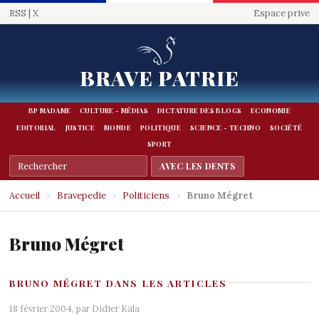
RSS
|
X
Espace prive
BRAVE PATRIE
BP MADAME
CULTURE - MÉDIAS
DICTATURE DES BLOGS
ECONOMIE
EDITORIAL
JUSTICE
MONDE
POLITIQUE
SCIENCE - TECHNO
SOCIÉTÉ
SPORT
Accueil
›
Bravepedie
›
Politiciens
›
Bruno Mégret
Bruno Mégret
BRUNO MÉGRET DANS LES ARTICLES
18 février 2004, par
Didier Kala