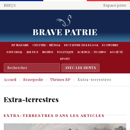
RSS
|
X
Espace prive
BRAVE PATRIE
BP MADAME
CULTURE - MÉDIAS
DICTATURE DES BLOGS
ECONOMIE
EDITORIAL
JUSTICE
MONDE
POLITIQUE
SCIENCE - TECHNO
SOCIÉTÉ
SPORT
Accueil
›
Bravepedie
›
Thèmes BP
›
Extra-terrestres
Extra-terrestres
EXTRA-TERRESTRES DANS LES ARTICLES