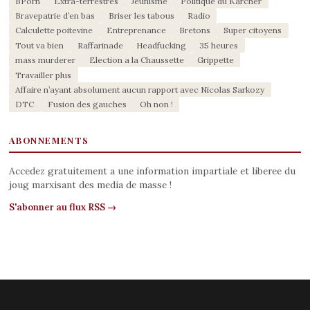
BPorn
Extra-terrestres
Jeunisme
Politique du Kärcher
Bravepatrie d’en bas
Briser les tabous
Radio
Calculette poitevine
Entreprenance
Bretons
Super citoyens
Tout va bien
Raffarinade
Headfucking
35 heures
mass murderer
Election a la Chaussette
Grippette
Travailler plus
Affaire n’ayant absolument aucun rapport avec Nicolas Sarkozy
DTC
Fusion des gauches
Oh non !
ABONNEMENTS
Accedez gratuitement a une information impartiale et liberee du
joug marxisant des media de masse !
S'abonner au flux RSS →