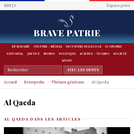
RSS
|
X
Espace prive
BRAVE PATRIE
BP MADAME
CULTURE - MÉDIAS
DICTATURE DES BLOGS
ECONOMIE
EDITORIAL
JUSTICE
MONDE
POLITIQUE
SCIENCE - TECHNO
SOCIÉTÉ
SPORT
Accueil
›
Bravepedie
›
Thèmes généraux
›
Al Qaeda
Al Qaeda
AL QAEDA DANS LES ARTICLES