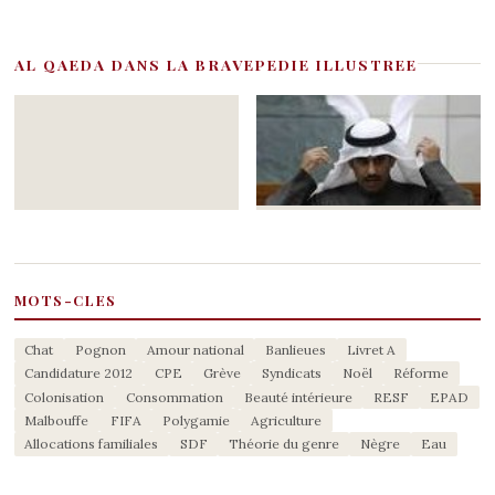
AL QAEDA DANS LA BRAVEPEDIE ILLUSTREE
MOTS-CLES
Chat
Pognon
Amour national
Banlieues
Livret A
Candidature 2012
CPE
Grève
Syndicats
Noël
Réforme
Colonisation
Consommation
Beauté intérieure
RESF
EPAD
Malbouffe
FIFA
Polygamie
Agriculture
Allocations familiales
SDF
Théorie du genre
Nègre
Eau