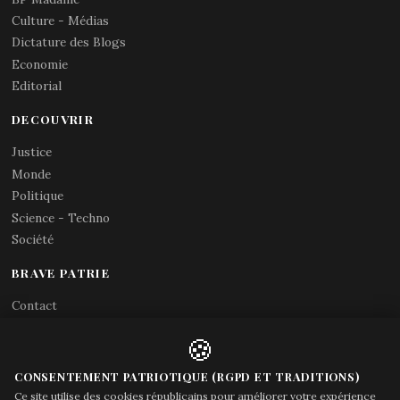
Culture - Médias
Dictature des Blogs
Economie
Editorial
DECOUVRIR
Justice
Monde
Politique
Science - Techno
Société
BRAVE PATRIE
Contact
Abonnements RSS
🍪
X (Twitter)
Acces gouvernement
CONSENTEMENT PATRIOTIQUE (RGPD ET TRADITIONS)
Ce site utilise des cookies républicains pour améliorer votre expérience