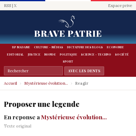
RSS
|
X
Espace prive
BRAVE PATRIE
BP MADAME
CULTURE - MÉDIAS
DICTATURE DES BLOGS
ECONOMIE
EDITORIAL
JUSTICE
MONDE
POLITIQUE
SCIENCE - TECHNO
SOCIÉTÉ
SPORT
Accueil
›
Mystérieuse évolution...
›
Reagir
Proposer une legende
En reponse a
Mystérieuse évolution...
Texte original