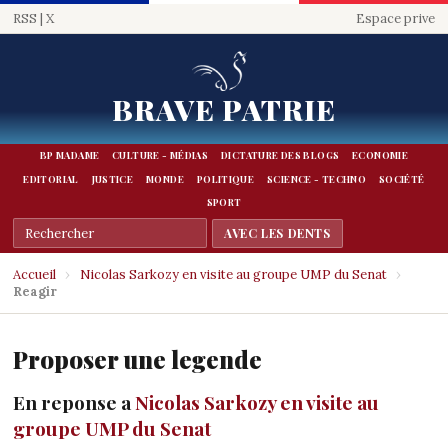
RSS
|
X
Espace prive
BRAVE PATRIE
BP MADAME
CULTURE - MÉDIAS
DICTATURE DES BLOGS
ECONOMIE
EDITORIAL
JUSTICE
MONDE
POLITIQUE
SCIENCE - TECHNO
SOCIÉTÉ
SPORT
Accueil
›
Nicolas Sarkozy en visite au groupe UMP du Senat
›
Reagir
Proposer une legende
En reponse a
Nicolas Sarkozy en visite au
groupe UMP du Senat