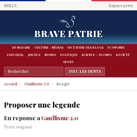
RSS
|
X
Espace prive
BRAVE PATRIE
BP MADAME
CULTURE - MÉDIAS
DICTATURE DES BLOGS
ECONOMIE
EDITORIAL
JUSTICE
MONDE
POLITIQUE
SCIENCE - TECHNO
SOCIÉTÉ
SPORT
Accueil
›
Gaullisme 2.0
›
Reagir
Proposer une legende
En reponse a
Gaullisme 2.0
Texte original