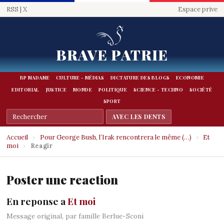
RSS
|
X
Espace prive
BRAVE PATRIE
BP MADAME
CULTURE - MÉDIAS
DICTATURE DES BLOGS
ECONOMIE
EDITORIAL
JUSTICE
MONDE
POLITIQUE
SCIENCE - TECHNO
SOCIÉTÉ
SPORT
Accueil
›
Pour George Bush, l’Irak rencontrera le même (…)
›
Et
moi
›
Reagir
Poster une reaction
En reponse a
Et moi
Message original, par famille Berlue-Sconi