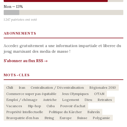
Non — 13%
1 247 patriotes ont voté
ABONNEMENTS
Accedez gratuitement a une information impartiale et liberee du
joug marxisant des media de masse !
S'abonner au flux RSS →
MOTS-CLES
Chili
Iran
Centralisation / Décentralisation
Régionales 2010
Commerce super pas équitable
Jeux Olympiques
OTAN
Emploi / chômage
Autriche
Logement
Dieu
Retraites
Vacances
Hip-hop
Cuba
Pouvoir d’achat
Propriété Intellectuelle
Politique du Kärcher
Bahreïn
Bravepatrie d’en bas
String
Europe
Suisse
Polygamie