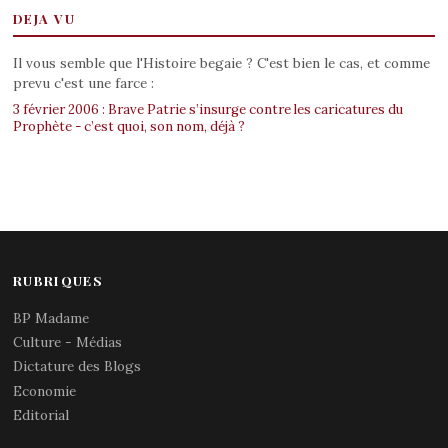
DEJA VU
Il vous semble que l'Histoire begaie ? C'est bien le cas, et comme
prevu c'est une farce :
3 février 2006 : Brave Patrie s’insurge contre les caricatures du
Prophète - c’est quoi, son nom, déjà ?
RUBRIQUES
BP Madame
Culture - Médias
Dictature des Blogs
Economie
Editorial