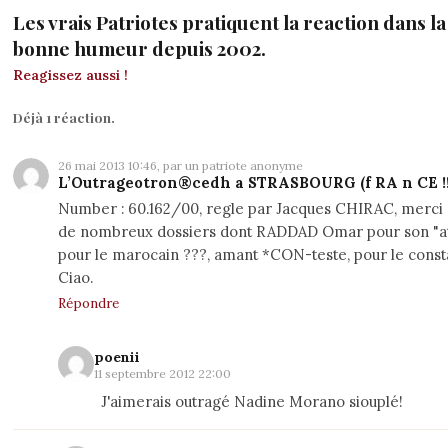
Les vrais Patriotes pratiquent la reaction dans la 
bonne humeur depuis 2002.
Reagissez aussi !
Déjà 1 réaction.
26 mai 2013 10:46, par un patriote anonyme
L’Outrageotron®cedh a STRASBOURG (f RA n CE !!!
Number : 60.162/00, regle par Jacques CHIRAC, merci 
de nombreux dossiers dont RADDAD Omar pour son "att
pour le marocain ???, amant *CON-teste, pour le constat :
Ciao.
Répondre
poenii
11 septembre 2012 22:00
J'aimerais outragé Nadine Morano siouplé!