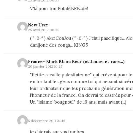
25 avril 2012 00:57
V'là pour ton PotaMERE..de!
New User
25 avril 2012 00:38
('°-0-°') AkoiConJou ('°-0-°') J'chui pascifique... Alo
danljonc des congs... KINGS
France= Black Blanc Beur (et Jaune, et rose...)
20 janvier 2012 10:25
"Petite racaille palestinienne" qui crèvent pour leu
en brulant les gens comme toi qui ne sont sincèr
leur ordinateur que les prochaine génération mo
l'honneur de la france. On devrai te castrés pour 
Un "islamo-bougnoul" de 19 ans, mais avant (...)
5 décembre 2011 01:46
je chierais sur vos tombes