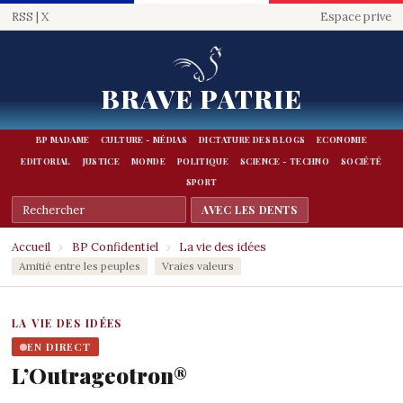
RSS
|
X
Espace prive
BRAVE PATRIE
BP MADAME
CULTURE - MÉDIAS
DICTATURE DES BLOGS
ECONOMIE
EDITORIAL
JUSTICE
MONDE
POLITIQUE
SCIENCE - TECHNO
SOCIÉTÉ
SPORT
Accueil
›
BP Confidentiel
›
La vie des idées
Amitié entre les peuples
Vraies valeurs
LA VIE DES IDÉES
EN DIRECT
L’Outrageotron®