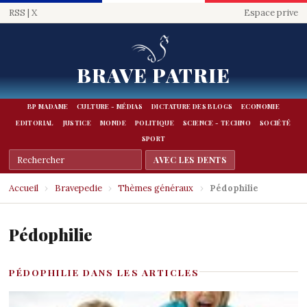
RSS
|
X
Espace prive
BRAVE PATRIE
BP MADAME
CULTURE - MÉDIAS
DICTATURE DES BLOGS
ECONOMIE
EDITORIAL
JUSTICE
MONDE
POLITIQUE
SCIENCE - TECHNO
SOCIÉTÉ
SPORT
Accueil
›
Bravepedie
›
Thèmes généraux
›
Pédophilie
Pédophilie
PÉDOPHILIE DANS LES ARTICLES