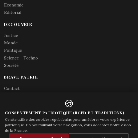
Economie
Editorial
DECOUVRIR
Justice
Monde
Politique
Science - Techno
Société
BRAVE PATRIE
Contact
Abonnements RSS
🍪
X (Twitter)
Acces gouvernement
CONSENTEMENT PATRIOTIQUE (RGPD ET TRADITIONS)
Ce site utilise des cookies républicains pour améliorer votre expérience
patriotique. En poursuivant votre navigation, vous acceptez notre vision
de la France.
© Brave Patrie + friends
—