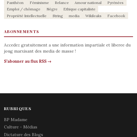
Panthéon
Féminisme
Relance
Amour national
Pyrénées
Emploi / chômage
Nègre
Ethique capitaliste
Propriété Intellectuelle
String
media
Wikileaks
Facebook
ABONNEMENTS
Accedez gratuitement a une information impartiale et liberee du
joug marxisant des media de masse !
S'abonner au flux RSS →
RUBRIQUES
BP Madame
Culture - Médias
Dictature des Blogs