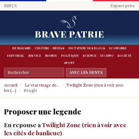
RSS
|
X
Espace prive
BRAVE PATRIE
BP MADAME
CULTURE - MÉDIAS
DICTATURE DES BLOGS
ECONOMIE
EDITORIAL
JUSTICE
MONDE
POLITIQUE
SCIENCE - TECHNO
SOCIÉTÉ
SPORT
Accueil
›
Le vrai visage de...
›
Twilight Zone (rien à voir avec
les (…)
›
Reagir
Proposer une legende
En reponse a
Twilight Zone (rien à voir avec
les cités de banlieue)