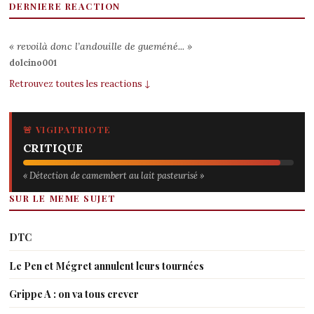
DERNIERE REACTION
« revoilà donc l’andouille de gueméné... »
dolcino001
Retrouvez toutes les reactions ↓
🚨 VIGIPATRIOTE
CRITIQUE
« Détection de camembert au lait pasteurisé »
SUR LE MEME SUJET
DTC
Le Pen et Mégret annulent leurs tournées
Grippe A : on va tous crever