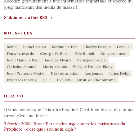
Accedez gratuitement a une information impartiale et liberee du
joug marxisant des media de masse !
S'abonner au flux RSS →
MOTS-CLES
Sénat
Lionel Jospin
Marine Le Pen
Charles Pasqua
Famille
Darwin awards
George W. Bush
Eric Raoult
Gouvernement
Jean-Marie le Pen
Jacques Myard
Georges Frêche
Christine Albanel
Morts-vivants
Philippe Douste-Blazy
Jean-François Mattéi
Désinformation
Les jeunes
Idriss Déby
Briser les tabous
DTC
Eva Joly
Droit-de-l’hommisme
DEJA VU
Il vous semble que l'Histoire begaie ? C'est bien le cas, et comme
prevu c'est une farce :
3 février 2006 : Brave Patrie s’insurge contre les caricatures du
Prophète - c’est quoi, son nom, déjà ?