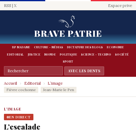
RSS
|
X
Espace prive
BRAVE PATRIE
BP MADAME
CULTURE - MÉDIAS
DICTATURE DES BLOGS
ECONOMIE
EDITORIAL
JUSTICE
MONDE
POLITIQUE
SCIENCE - TECHNO
SOCIÉTÉ
SPORT
Accueil
›
Editorial
›
L’image
Fièvre cochonne
Jean-Marie le Pen
L’IMAGE
EN DIRECT
L’escalade