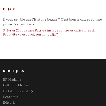
DEJA VU
Il vous semble que l'Histoire begaie ? C'est bien le cas, et comme
prevu c'est une farce :
3 février 2006 : Brave Patrie s’insurge contre les caricatures du
Prophète - c’est quoi, son nom, déjà ?
RUBRIQUES
BP Madame
Culture - Médias
Dictature des Blogs
Economie
Editorial