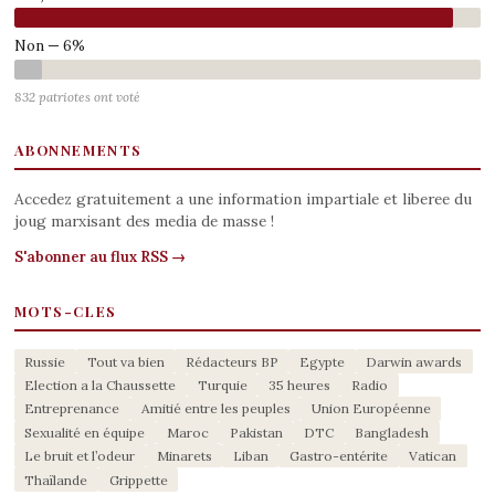
Non — 6%
832 patriotes ont voté
ABONNEMENTS
Accedez gratuitement a une information impartiale et liberee du
joug marxisant des media de masse !
S'abonner au flux RSS →
MOTS-CLES
Russie
Tout va bien
Rédacteurs BP
Egypte
Darwin awards
Election a la Chaussette
Turquie
35 heures
Radio
Entreprenance
Amitié entre les peuples
Union Européenne
Sexualité en équipe
Maroc
Pakistan
DTC
Bangladesh
Le bruit et l’odeur
Minarets
Liban
Gastro-entérite
Vatican
Thaïlande
Grippette