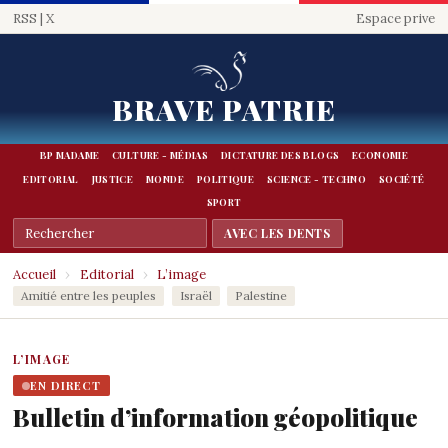
RSS
|
X
Espace prive
BRAVE PATRIE
BP MADAME
CULTURE - MÉDIAS
DICTATURE DES BLOGS
ECONOMIE
EDITORIAL
JUSTICE
MONDE
POLITIQUE
SCIENCE - TECHNO
SOCIÉTÉ
SPORT
Accueil
›
Editorial
›
L’image
Amitié entre les peuples
Israël
Palestine
L’IMAGE
EN DIRECT
Bulletin d’information géopolitique