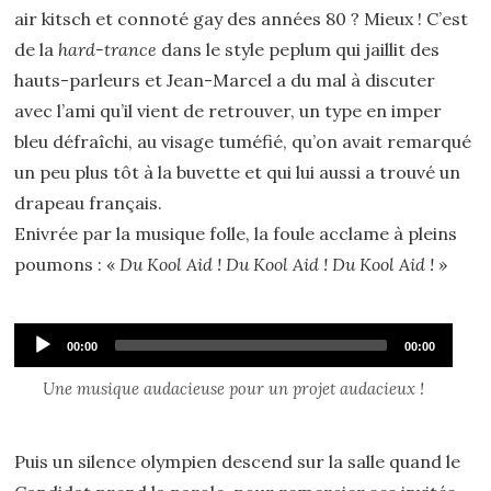
air kitsch et connoté gay des années 80 ? Mieux ! C’est
de la
hard-trance
dans le style peplum qui jaillit des
hauts-parleurs et Jean-Marcel a du mal à discuter
avec l’ami qu’il vient de retrouver, un type en imper
bleu défraîchi, au visage tuméfié, qu’on avait remarqué
un peu plus tôt à la buvette et qui lui aussi a trouvé un
drapeau français.
Enivrée par la musique folle, la foule acclame à pleins
poumons : «
Du Kool Aid ! Du Kool Aid ! Du Kool Aid !
»
Audio
Current
Total
00:00
00:00
time
duration
Player
Une musique audacieuse pour un projet audacieux !
Puis un silence olympien descend sur la salle quand le