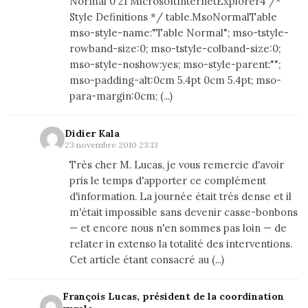
Normal 0 21 MicrosoftInternetExplorer4 /*
Style Definitions */ table.MsoNormalTable
mso-style-name:"Table Normal"; mso-tstyle-
rowband-size:0; mso-tstyle-colband-size:0;
mso-style-noshow:yes; mso-style-parent:"";
mso-padding-alt:0cm 5.4pt 0cm 5.4pt; mso-
para-margin:0cm; (...)
Didier Kala
23 novembre 2010 23:13
Très cher M. Lucas, je vous remercie d'avoir
pris le temps d'apporter ce complément
d'information. La journée était très dense et il
m'était impossible sans devenir casse-bonbons
— et encore nous n'en sommes pas loin — de
relater in extenso la totalité des interventions.
Cet article étant consacré au (...)
François Lucas, président de la coordination