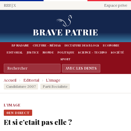
RSS
|
X
Espace prive
BRAVE PATRIE
BP MADAME
CULTURE - MÉDIAS
DICTATURE DES BLOGS
ECONOMIE
EDITORIAL
JUSTICE
MONDE
POLITIQUE
SCIENCE - TECHNO
SOCIÉTÉ
SPORT
Accueil
›
Editorial
›
L’image
Candidature 2007
Parti Socialiste
L’IMAGE
EN DIRECT
Et si c’etait pas elle ?