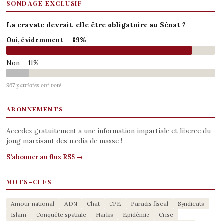
SONDAGE EXCLUSIF
La cravate devrait-elle être obligatoire au Sénat ?
Oui, évidemment — 89%
Non — 11%
967 patriotes ont voté
ABONNEMENTS
Accedez gratuitement a une information impartiale et liberee du
joug marxisant des media de masse !
S'abonner au flux RSS →
MOTS-CLES
Amour national
ADN
Chat
CPE
Paradis fiscal
Syndicats
Islam
Conquête spatiale
Harkis
Epidémie
Crise