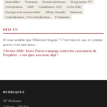
Immobilier
Tourisme
Beauté intérieure
Programme TV
Colonisation
UMP
Candidature 2012
vache folle
Energie non renouvelable
Affaire Benalla
Chanson
Centralisation / Décentralisation
Féminisme
DEJA VU
Il vous semble que l'Histoire begaie ? C'est bien le cas, et comme
prevu c'est une farce :
3 février 2006 : Brave Patrie s’insurge contre les caricatures du
Prophète - c’est quoi, son nom, déjà ?
RUBRIQUES
BP Madame
Culture - Médias