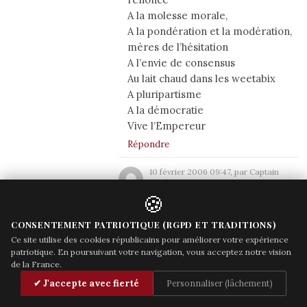
A la molesse morale,
A la pondération et la modération,
mères de l’hésitation
A l’envie de consensus
Au lait chaud dans les weetabix
A pluripartisme
A la démocratie
Vive l’Empereur
Répondre
10 février 2006 09:47, par Captain
Couk
euh ?
🍪
Et à la motion de censure ?
CONSENTEMENT PATRIOTIQUE (RGPD ET TRADITIONS)
Répondre
Ce site utilise des cookies républicains pour améliorer votre expérience
patriotique. En poursuivant votre navigation, vous acceptez notre vision
10 février 2006 10:25, par jll
de la France.
euh ?
✔ J'accepte avec fierté
Personnaliser (lâchement)
Procédure amusante
quand on dispose d’une