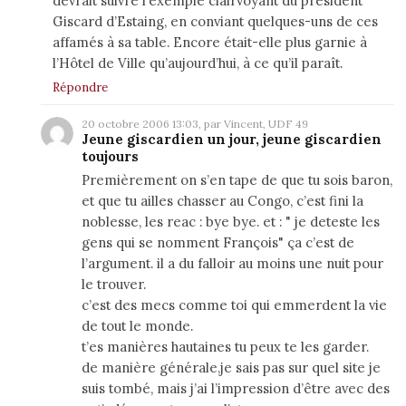
devrait suivre l’exemple clairvoyant du président
Giscard d’Estaing, en conviant quelques-uns de ces
affamés à sa table. Encore était-elle plus garnie à
l’Hôtel de Ville qu’aujourd’hui, à ce qu’il paraît.
Répondre
20 octobre 2006 13:03, par Vincent, UDF 49
Jeune giscardien un jour, jeune giscardien
toujours
Premièrement on s’en tape de que tu sois baron,
et que tu ailles chasser au Congo, c’est fini la
noblesse, les reac : bye bye. et : " je deteste les
gens qui se nomment François" ça c’est de
l’argument. il a du falloir au moins une nuit pour
le trouver.
c’est des mecs comme toi qui emmerdent la vie
de tout le monde.
t’es manières hautaines tu peux te les garder.
de manière générale,je sais pas sur quel site je
suis tombé, mais j’ai l’impression d’être avec des