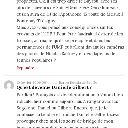
prophètes. Ok, il est trop drôle le Bayrou, avec ses
airs de sauveurs de Saint-Denis-les-Deux-Jumeaux,
et son aura de DJ de l’Apothéose, 15 route de Meaux à
Fontenay-Trésigny.
Mais avez-vous pensé aux conséquences sur les
croyants de l’UDF ? Peut-être faudrait-il éviter de les
froisser, au risque qu’ils se précipitent dans les
permanences de l’UMP et brûlent davant les caméras
des photos de Nicolas Sarkozy et des dapeaux des
Jeunes Populaires ?
Répondre
10 février 2006 09:44, par Baron Bousin de Broille
Qu’est devenue Danielle Gilbert ?
Pardieu ! François est décidemment un prénom bien
ridicule, hier comme aujourd’hui. A ranger avec les
Ségolène, Daniel ou Gilbert. Encore que, je le
confesse, la tendre et fraîche Danielle Gilbert savait
provoquer chez moi, les soirs de bridge de mon
épouse, une émotion manuelle encore vivace.