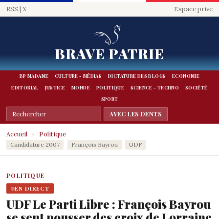
RSS
|
X
Espace prive
BRAVE PATRIE
BP MADAME
CULTURE - MÉDIAS
DICTATURE DES BLOGS
ECONOMIE
EDITORIAL
JUSTICE
MONDE
POLITIQUE
SCIENCE - TECHNO
SOCIÉTÉ
SPORT
Accueil
›
Politique
Candidature 2007
François Bayrou
UDF
POLITIQUE
EN DIRECT
UDF Le Parti Libre : François Bayrou
se sent pousser des croix de Lorraine