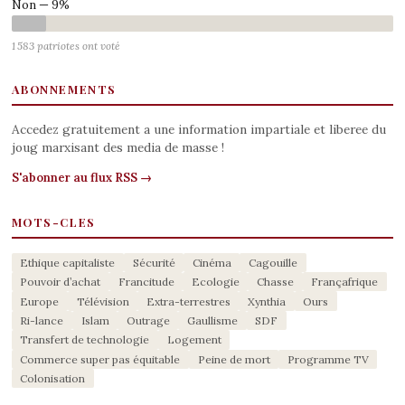
Non — 9%
1 583 patriotes ont voté
ABONNEMENTS
Accedez gratuitement a une information impartiale et liberee du
joug marxisant des media de masse !
S'abonner au flux RSS →
MOTS-CLES
Ethique capitaliste
Sécurité
Cinéma
Cagouille
Pouvoir d’achat
Francitude
Ecologie
Chasse
Françafrique
Europe
Télévision
Extra-terrestres
Xynthia
Ours
Ri-lance
Islam
Outrage
Gaullisme
SDF
Transfert de technologie
Logement
Commerce super pas équitable
Peine de mort
Programme TV
Colonisation