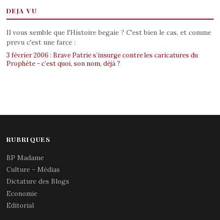
DEJA VU
Il vous semble que l'Histoire begaie ? C'est bien le cas, et comme
prevu c'est une farce :
3 février 2006 : Brave Patrie s’insurge contre les caricatures du
Prophète - c’est quoi, son nom, déjà ?
RUBRIQUES
BP Madame
Culture - Médias
Dictature des Blogs
Economie
Editorial