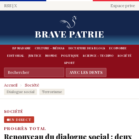
RSS
|
X
Espace prive
BRAVE PATRIE
BP MADAME
CULTURE - MÉDIAS
DICTATURE DES BLOGS
ECONOMIE
EDITORIAL
JUSTICE
MONDE
POLITIQUE
SCIENCE - TECHNO
SOCIÉTÉ
SPORT
Accueil
›
Société
Dialogue social
Terrorisme
SOCIÉTÉ
EN DIRECT
PROGRÈS TOTAL
Renouveau du dialogue social : deux